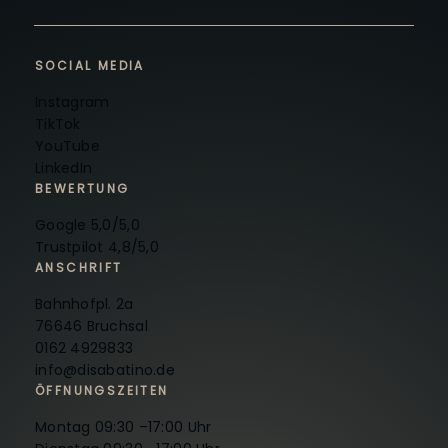
SOCIAL MEDIA
Instagram
TikTok
YouTube
LinkedIn
BEWERTUNG
Google 5,0/5,0
Trustpilot 4,8/5,0
ANSCHRIFT
Bahnhofpl. 2a
76646 Bruchsal
0162 4929833
info@disabatino.de
ÖFFNUNGSZEITEN
Montag 09:30 –17:00 Uhr