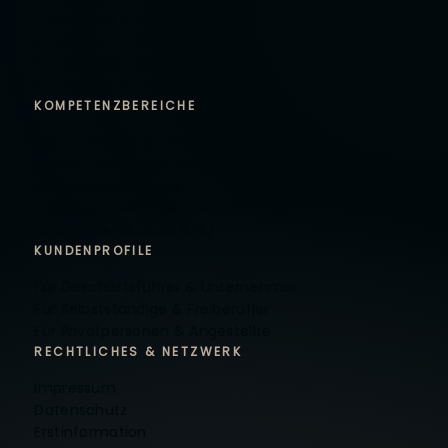
Philosophie & Team
Kundenstimmen
Kostenloses Erstgespräch
Standort & Kontakt
KOMPETENZBEREICHE
Alle Expertisen ansehen
Steuern sparen (GmbH)
ETF-Anlagestrategie
Private Krankenversicherung (PKV)
Einkommensschutz & BU
KUNDENPROFILE
Für Geschäftsführer & Unternehmer
Für Selbstständige & Freiberufler
Für Privatpersonen & Angestellte
RECHTLICHES & NETZWERK
Impressum
Datenschutz
Erstinformation