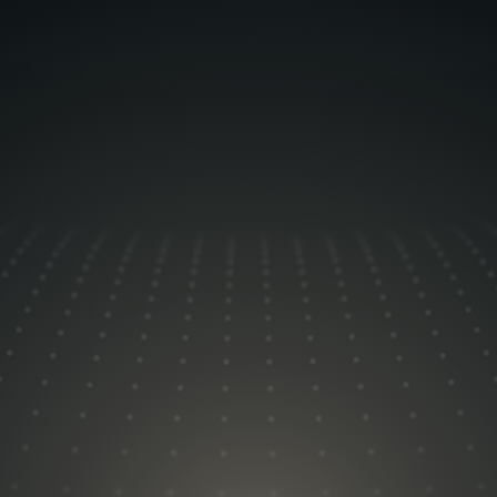
Kontakt aufnehmen
Firma
Vorname
Nachname
E-Mail-Adresse
*
Telefonnummer
*
Senden