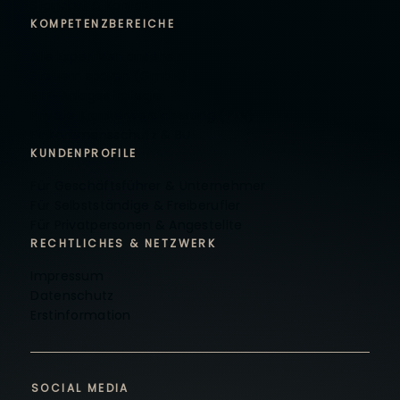
Standort & Kontakt
KOMPETENZBEREICHE
Alle Expertisen ansehen
Steuern sparen (GmbH)
ETF-Anlagestrategie
Private Krankenversicherung (PKV)
Einkommensschutz & BU
KUNDENPROFILE
Für Geschäftsführer & Unternehmer
Für Selbstständige & Freiberufler
Für Privatpersonen & Angestellte
RECHTLICHES & NETZWERK
Impressum
Datenschutz
Erstinformation
SOCIAL MEDIA